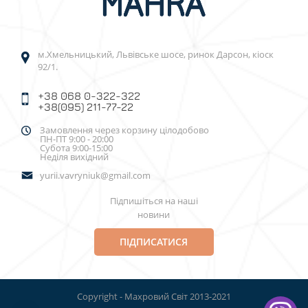
м.Хмельницький, Львівське шосе, ринок Дарсон, кіоск
92/1.
+38 068 0-322-322
+38(095) 211-77-22
Замовлення через корзину цілодобово
ПН-ПТ 9:00 - 20:00
Субота 9:00-15:00
Неділя вихідний
yurii.vavryniuk@gmail.com
Підпишіться на наші
новини
ПІДПИСАТИСЯ
Copyright - Махровий Світ 2013-2021