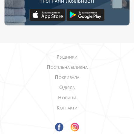
ПРОГРАМИ ЛОЯЛЬНОСТІ
Р
УШНИКИ
П
ОСТІЛЬНА БІЛИЗНА
П
ОКРИВАЛА
О
ДІЯЛА
Н
ОВИНИ
К
ОНТАКТИ