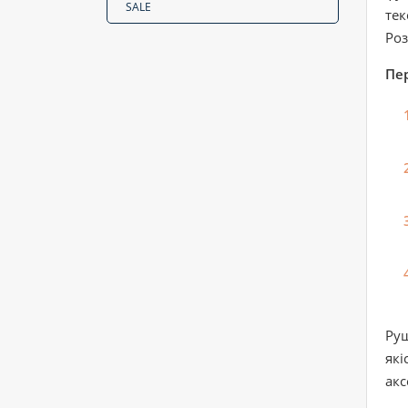
SALE
тек
Роз
Пе
Руш
які
акс