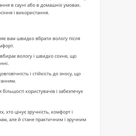
ання в сауні або в домашніх умовах.
сіння і використання.
ляє вам швидко вбрати вологу після
мфорт.
бирає вологу і швидко сохне, що
нні.
вговічність і стійкість до зносу, що
танням.
 більшості користувачів і забезпечує
, хто цінує зручність, комфорт і
ам, але й стане практичним і зручним