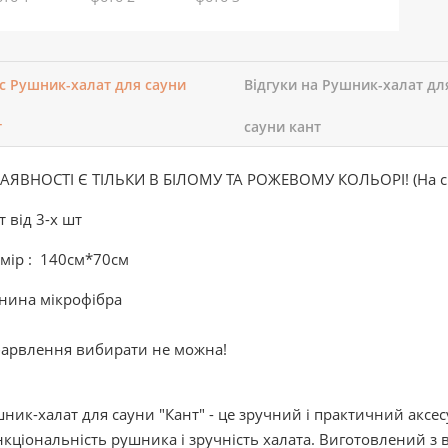
с Рушник-халат для сауни
Відгуки на Рушник-халат дл
т
сауни кант
АЯВНОСТІ Є ТІЛЬКИ В БІЛОМУ ТА РОЖЕВОМУ КОЛЬОРІ! (На св
т від 3-х шт
мір : 140см*70см
нина мікрофібра
барвлення вибирати не можна!
ник-халат для сауни "Кант" - це зручний і практичний аксес
кціональність рушника і зручність халата. Виготовлений з в