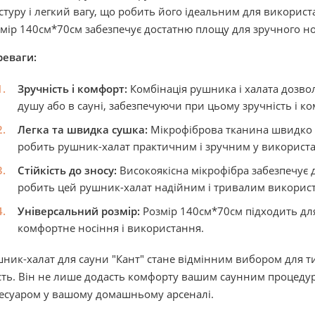
стуру і легкий вагу, що робить його ідеальним для використ
мір 140см*70см забезпечує достатню площу для зручного но
реваги:
Зручність і комфорт:
Комбінація рушника і халата дозво
душу або в сауні, забезпечуючи при цьому зручність і ко
Легка та швидка сушка:
Мікрофіброва тканина швидко в
робить рушник-халат практичним і зручним у використа
Стійкість до зносу:
Високоякісна мікрофібра забезпечує до
робить цей рушник-халат надійним і тривалим викорис
Універсальний розмір:
Розмір 140см*70см підходить для
комфортне носіння і використання.
ник-халат для сауни "Кант" стане відмінним вибором для тих
сть. Він не лише додасть комфорту вашим саунним процедур
есуаром у вашому домашньому арсеналі.