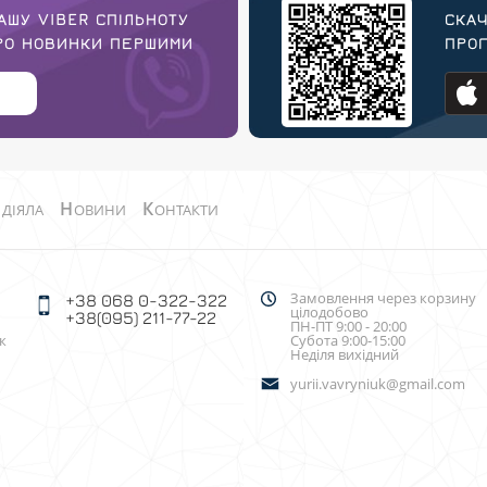
АШУ VIBER СПІЛЬНОТУ
СКАЧ
ПРО НОВИНКИ ПЕРШИМИ
ПРОГ
О
Н
К
ДІЯЛА
ОВИНИ
ОНТАКТИ
Замовлення через корзину
+38 068 0-322-322
цілодобово
+38(095) 211-77-22
ПН-ПТ 9:00 - 20:00
к
Субота 9:00-15:00
Неділя вихідний
yurii.vavryniuk@gmail.com