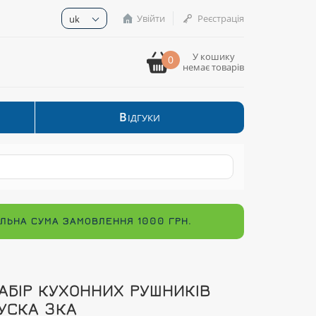
Увійти
Реєстрація
uk
У кошику
0
немає товарів
В
ІДГУКИ
МАЛЬНА СУМА ЗАМОВЛЕННЯ 1000 ГРН.
АБІР КУХОННИХ РУШНИКІВ
УСКА 3КА