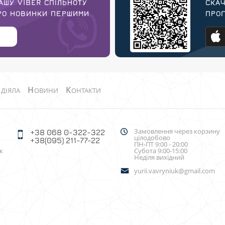
АШУ VIBER СПІЛЬНОТУ
СКАЧ
ПРО НОВИНКИ ПЕРШИМИ
ПРОГ
О
Н
К
ДІЯЛА
ОВИНИ
ОНТАКТИ
Замовлення через корзину
+38 068 0-322-322
цілодобово
+38(095) 211-77-22
ПН-ПТ 9:00 - 20:00
к
Субота 9:00-15:00
Неділя вихідний
yurii.vavryniuk@gmail.com