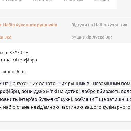
с Набір кухонних рушників
Відгуки на Набір кухонних
ка 3ка
рушників Луска 3ка
мір: 33*70 см.
нина: мікрофібра
паковці 6 шт.
 набір кухонних однотонних рушників - незамінний поміч
рофібри, вони дуже м'які на дотик і добре вбирають воло
овнить інтер'єр будь-якої кухні, роблячи її ще затишніш
й набір стане невід'ємною частиною вашого кулінарного