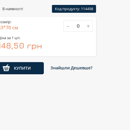
В наявності
Код продукту: 114498
озмір:
-
+
33*70 см
іна за 1 шт.
148,50 грн
Знайшли Дешевше?
КУПИТИ