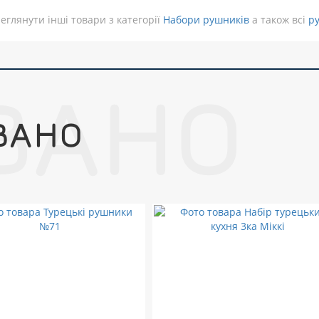
еглянути інші товари з категорії
Набори рушників
а також всі
р
ВАНО
ВАНО