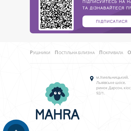
ПІДПИСУЙТЕСЬ НА Н
ТА ДІЗНАВАЙТЕСЯ 
ПІДПИСАТИСЯ
Р
П
П
УШНИКИ
ОСТІЛЬНА БІЛИЗНА
ОКРИВАЛА
м.Хмельницький,
Львівське шосе,
ринок Дарсон, кіос
92/1.