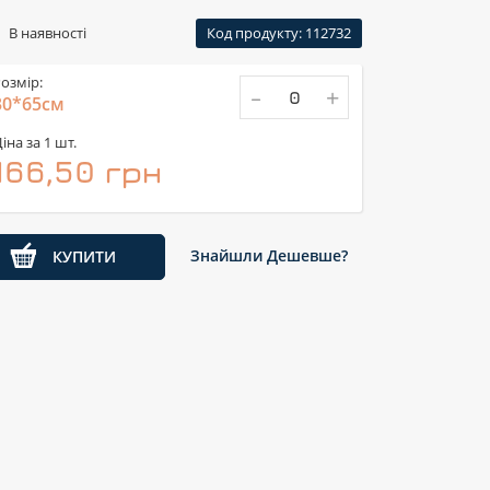
В наявності
Код продукту: 112732
озмір:
-
+
30*65см
іна за 1 шт.
166,50 грн
Знайшли Дешевше?
КУПИТИ