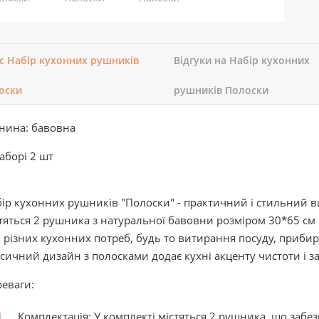
с Набір кухонних рушників
Відгуки на Набір кухонних
оски
рушників Полоски
анина: бавовна
аборі 2 шт
ір кухонних рушників "Полоски" - практичний і стильний ви
тяться 2 рушника з натуральної бавовни розміром 30*65 см
 різних кухонних потреб, будь то витирання посуду, прибир
сичний дизайн з полосками додає кухні акценту чистоти і з
еваги:
Комплектація: У комплекті містяться 2 рушника, що забез