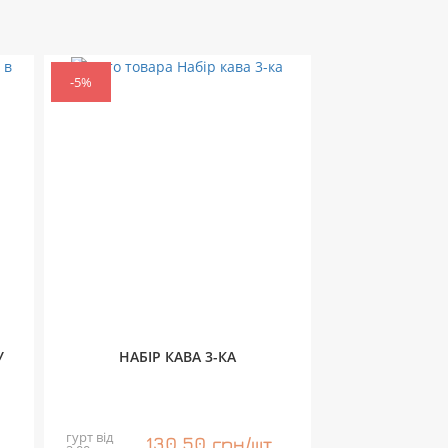
-5%
У
НАБІР КАВА 3-КА
гурт від
130,50 грн/шт