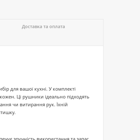
Доставка та оплата
бір для вашої кухні. У комплекті
 кожен. Ці рушники ідеально підходять
ання чи витирання рук. Їхній
атишку.
печує зручність використання та запас