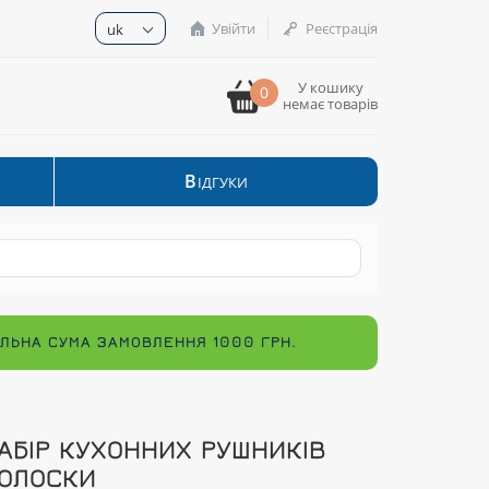
Увійти
Реєстрація
uk
У кошику
0
немає товарів
В
ІДГУКИ
МАЛЬНА СУМА ЗАМОВЛЕННЯ 1000 ГРН.
АБІР КУХОННИХ РУШНИКІВ
ОЛОСКИ