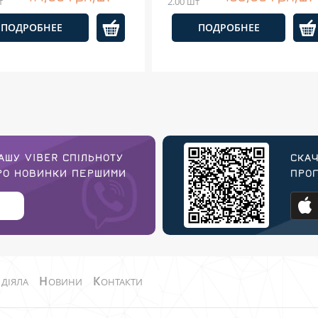
т
2.00 шт
ПОДРОБНЕЕ
ПОДРОБНЕЕ
АШУ VIBER СПІЛЬНОТУ
СКАЧ
ПРО НОВИНКИ ПЕРШИМИ
ПРОГ
О
Н
К
ДІЯЛА
ОВИНИ
ОНТАКТИ