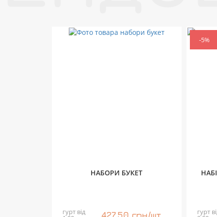
-5%
НАБОРИ БУКЕТ
НАБ
гурт від
гурт ві
427,50 грн/шт