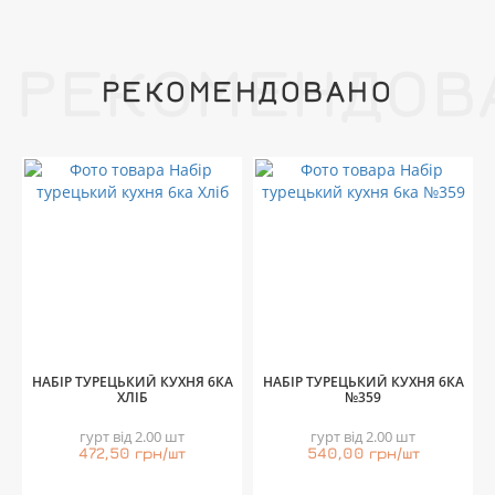
РЕКОМЕНДОВ
РЕКОМЕНДОВАНО
НАБІР ТУРЕЦЬКИЙ КУХНЯ 6КА
НАБІР ТУРЕЦЬКИЙ КУХНЯ 6КА
ХЛІБ
№359
гурт від 2.00 шт
гурт від 2.00 шт
472,50 грн/шт
540,00 грн/шт