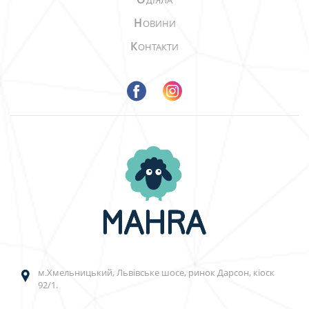
ДІЯЛА
Н
ОВИНИ
К
ОНТАКТИ
м.Хмельницький, Львівське шосе, ринок Дарсон, кіоск
92/1.