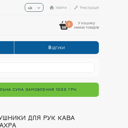
Увійти
Реєстрація
uk
У кошику
0
немає товарів
В
ІДГУКИ
МАЛЬНА СУМА ЗАМОВЛЕННЯ 1000 ГРН.
УШНИКИ ДЛЯ РУК КАВА
АХРА