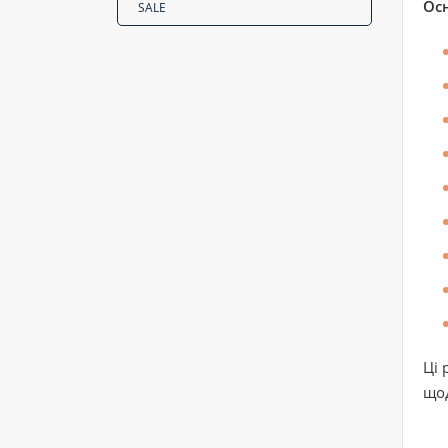
Ос
SALE
Ці 
що