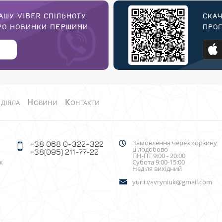
АШУ VIBER СПІЛЬНОТУ
СКАЧ
ПРО НОВИНКИ ПЕРШИМИ
ПРОГ
О
Н
К
ДІЯЛА
ОВИНИ
ОНТАКТИ
Замовлення через корзину
+38 068 0-322-322
цілодобово
+38(095) 211-77-22
ПН-ПТ 9:00 - 20:00
к
Субота 9:00-15:00
Неділя вихідний
yurii.vavryniuk@gmail.com