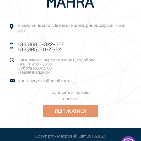
м.Хмельницький, Львівське шосе, ринок Дарсон, кіоск
92/1.
+38 068 0-322-322
+38(095) 211-77-22
Замовлення через корзину цілодобово
ПН-ПТ 9:00 - 20:00
Субота 9:00-15:00
Неділя вихідний
yurii.vavryniuk@gmail.com
Підпишіться на наші
новини
ПІДПИСАТИСЯ
Copyright - Махровий Світ 2013-2021