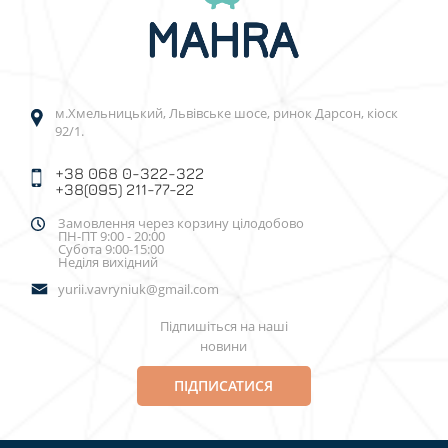
м.Хмельницький, Львівське шосе, ринок Дарсон, кіоск
92/1.
+38 068 0-322-322
+38(095) 211-77-22
Замовлення через корзину цілодобово
ПН-ПТ 9:00 - 20:00
Субота 9:00-15:00
Неділя вихідний
yurii.vavryniuk@gmail.com
Підпишіться на наші
новини
ПІДПИСАТИСЯ