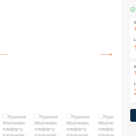
Р
Ц
Р
Ц