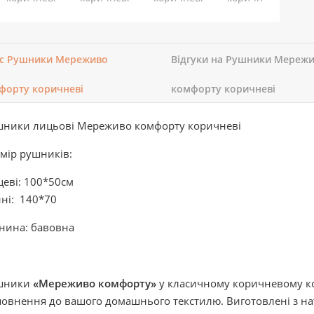
с Рушники Мереживо
Відгуки на Рушники Мереж
форту коричневі
комфорту коричневі
шники лицьові Мереживо комфорту коричневі
мір рушників:
еві: 100*50см
ні: 140*70
нина: бавовна
шники
«Мереживо комфорту»
у класичному коричневому ко
овнення до вашого домашнього текстилю. Виготовлені з на