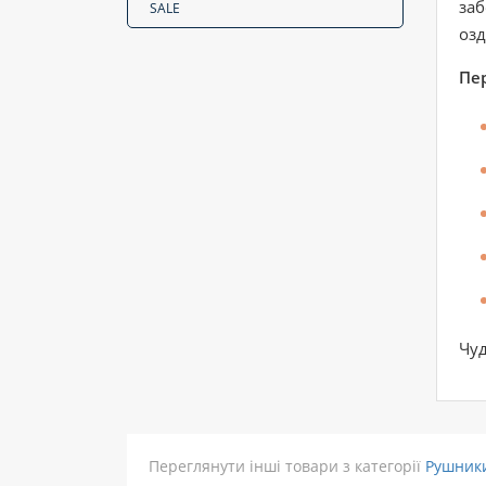
заб
SALE
озд
Пе
Чуд
Переглянути інші товари з категорії
Рушник