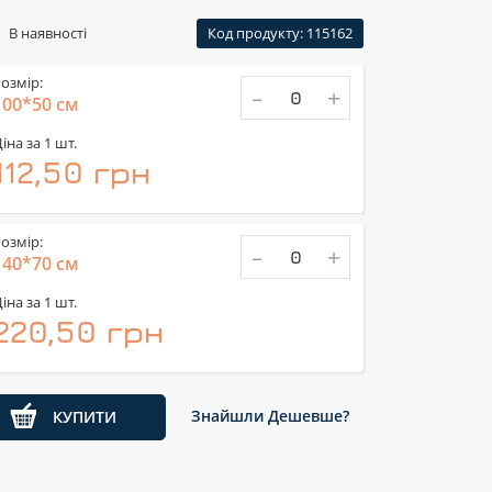
В наявності
Код продукту: 115162
озмір:
-
+
100*50 см
іна за 1 шт.
112,50 грн
озмір:
-
+
140*70 см
іна за 1 шт.
220,50 грн
Знайшли Дешевше?
КУПИТИ