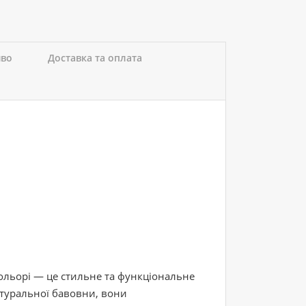
иво
Доставка та оплата
льорі — це стильне та функціональне
туральної бавовни, вони