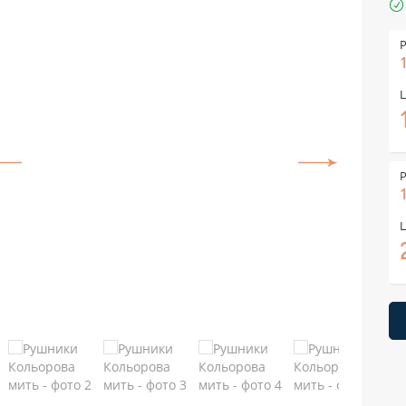
Р
Ц
Р
Ц