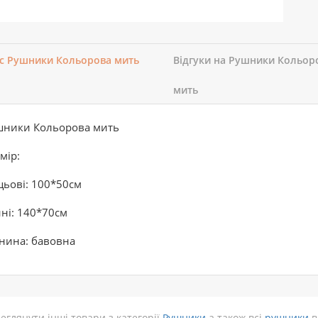
с Рушники Кольорова мить
Відгуки на Рушники Кольор
мить
шники Кольорова мить
мір:
ьові: 100*50см
ні: 140*70см
нина: бавовна
еглянути інші товари з категорії
Рушники
а також всі
рушники
в