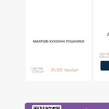
МАХРОВІ КУХОННІ РУШНИКИ
гурт ві
3.00 ш
гурт від
31,50 грн/шт
12.00 шт