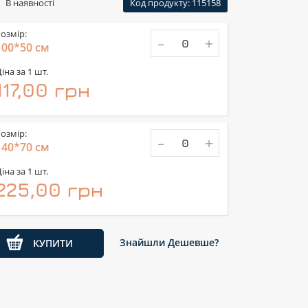
В наявності
Код продукту: 115158
озмір:
-
+
100*50 см
іна за 1 шт.
117,00 грн
озмір:
-
+
140*70 см
іна за 1 шт.
225,00 грн
Знайшли Дешевше?
КУПИТИ