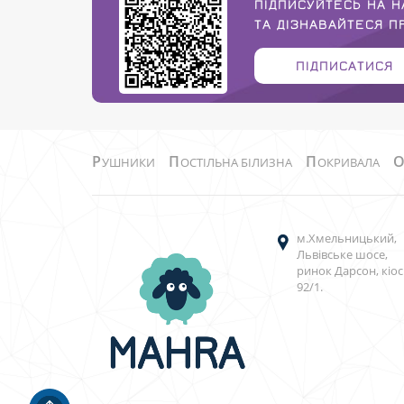
ПІДПИСУЙТЕСЬ НА Н
ТА ДІЗНАВАЙТЕСЯ 
ПІДПИСАТИСЯ
Р
П
П
УШНИКИ
ОСТІЛЬНА БІЛИЗНА
ОКРИВАЛА
м.Хмельницький,
Львівське шосе,
ринок Дарсон, кіос
92/1.