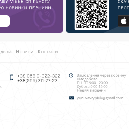
АШУ VIBER СПІЛЬНОТУ
СКАЧ
ПРО НОВИНКИ ПЕРШИМИ
ПРОГ
О
Н
К
ДІЯЛА
ОВИНИ
ОНТАКТИ
Замовлення через корзину
+38 068 0-322-322
цілодобово
+38(095) 211-77-22
ПН-ПТ 9:00 - 20:00
к
Субота 9:00-15:00
Неділя вихідний
yurii.vavryniuk@gmail.com