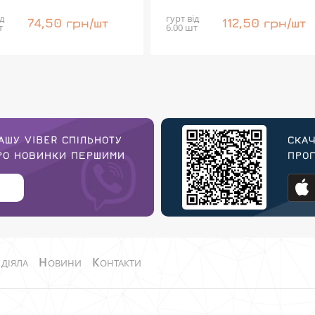
д
гурт від
74,50 грн/шт
112,50 грн/шт
т
6.00 шт
АШУ VIBER СПІЛЬНОТУ
СКАЧ
ПРО НОВИНКИ ПЕРШИМИ
ПРОГ
О
Н
К
ДІЯЛА
ОВИНИ
ОНТАКТИ