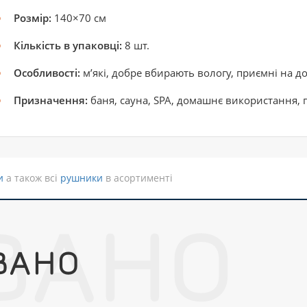
Розмір:
140×70 см
Кількість в упаковці:
8 шт.
Особливості:
м’які, добре вбирають вологу, приємні на д
Призначення:
баня, сауна, SPA, домашнє використання,
и
а також всі
рушники
в асортименті
ВАНО
ВАНО