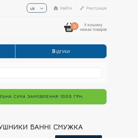
Увійти
Реєстрація
uk
У кошику
0
немає товарів
В
ІДГУКИ
МАЛЬНА СУМА ЗАМОВЛЕННЯ 1000 ГРН.
УШНИКИ БАННІ СМУЖКА