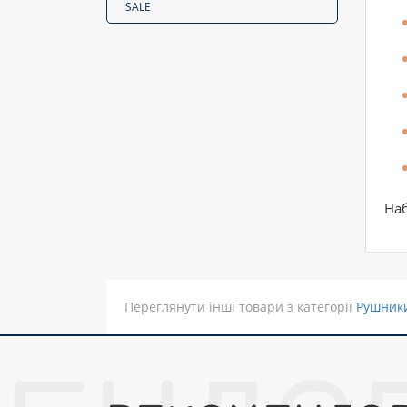
SALE
Наб
Переглянути інші товари з категорії
Рушник