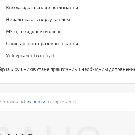
Висока здатність до поглинання
Не залишають ворсу та плям
М’які, швидковисихаючі
Стійкі до багаторазового прання
Універсальні в побуті
ір із 6 рушників стане практичним і необхідним доповнення
и
а також всі
рушники
в асортименті