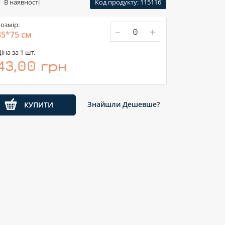
В наявності
Код продукту: 115116
озмір:
-
+
35*75 см
іна за 1 шт.
43,00 грн
Знайшли Дешевше?
КУПИТИ