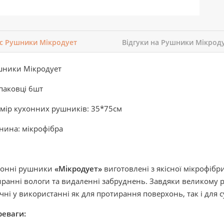
с Рушники Мікродует
Відгуки на Рушники Мікрод
шники Мікродует
паковці 6шт
мір кухонних рушників: 35*75см
нина: мікрофібра
хонні рушники
«Мікродует»
виготовлені з якісної мікрофібри
ранні вологи та видаленні забруднень. Завдяки великому ро
чні у використанні як для протирання поверхонь, так і для 
реваги: