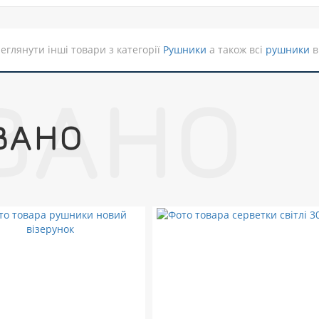
еглянути інші товари з категорії
Рушники
а також всі
рушники
в
ВАНО
ВАНО