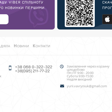
АШУ VIBER СПІЛЬНОТУ
СКАЧ
ПРО НОВИНКИ ПЕРШИМИ
ПРОГ
О
Н
К
ДІЯЛА
ОВИНИ
ОНТАКТИ
Замовлення через корзину
+38 068 0-322-322
цілодобово
+38(095) 211-77-22
ПН-ПТ 9:00 - 20:00
к
Субота 9:00-15:00
Неділя вихідний
yurii.vavryniuk@gmail.com