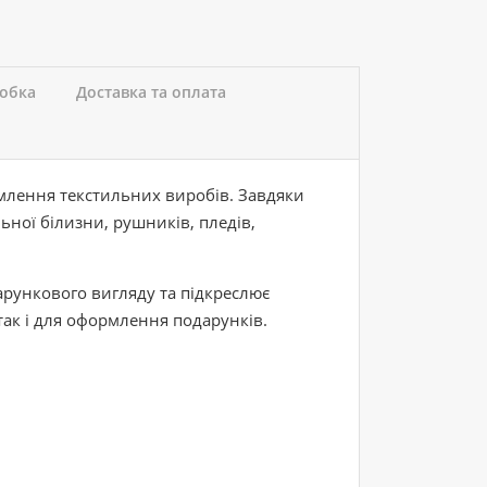
робка
Доставка та оплата
млення текстильних виробів. Завдяки
ної білизни, рушників, пледів,
арункового вигляду та підкреслює
 так і для оформлення подарунків.