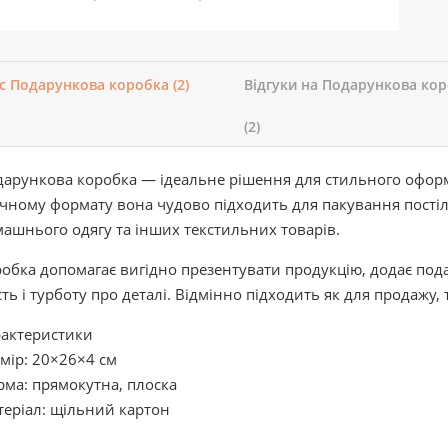
с Подарункова коробка (2)
Відгуки на Подарункова ко
(2)
арункова коробка — ідеальне рішення для стильного офор
чному формату вона чудово підходить для пакування постіль
ашнього одягу та інших текстильних товарів.
обка допомагає вигідно презентувати продукцію, додає под
сть і турботу про деталі. Відмінно підходить як для продажу,
рактеристики
мір: 20×26×4 см
ма: прямокутна, плоска
еріал: щільний картон