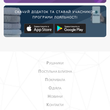
СКАЧУЙ ДОДАТОК ТА СТАВАЙ УЧАСНИКОМ
ПРОГРАМИ ЛОЯЛЬНОСТІ
Р
УШНИКИ
П
ОСТІЛЬНА БІЛИЗНА
П
ОКРИВАЛА
О
ДІЯЛА
Н
ОВИНИ
К
ОНТАКТИ