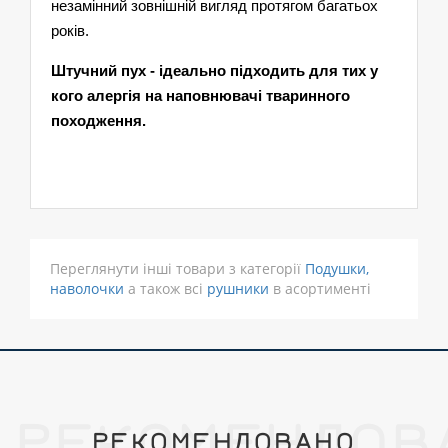
незамінний зовнішній вигляд протягом багатьох
років.
Штучний пух - ідеально підходить для тих у
кого алергія на наповнювачі тваринного
походження.
Переглянути інші товари з категорії
Подушки,
наволочки
а також всі
рушники
в асортименті
РЕКОМЕНДОВ
РЕКОМЕНДОВАНО