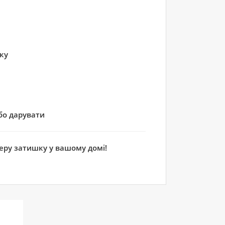
ку
бо дарувати
еру затишку у вашому домі!