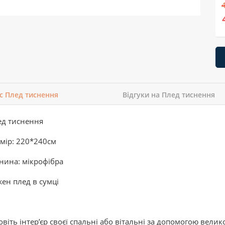
с Плед тиснення
Відгуки на Плед тиснення
ед тиснення
мір: 220*240см
нина: мікрофібра
ен плед в сумці
віть інтер’єр своєї спальні або вітальні за допомогою велик