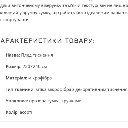
дяки витонченому візерунку та м’якій текстурі він не лише з
кований у зручну сумку, що робить його ідеальним варіант
нспортування.
ХАРАКТЕРИСТИКИ ТОВАРУ:
Назва:
Плед тиснення
Розмір:
220×240 см
Матеріал:
мікрофібра
Тип тканини:
м’яка мікрофібра з декоративним тисненн
Упаковка:
прозора сумка з ручками
Колір:
асорті