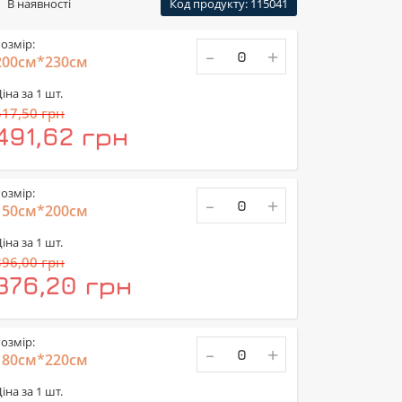
В наявності
Код продукту: 115041
озмір:
-
+
200см*230см
іна за 1 шт.
517,50 грн
491,62 грн
озмір:
-
+
150см*200см
іна за 1 шт.
396,00 грн
376,20 грн
озмір:
-
+
180см*220см
іна за 1 шт.