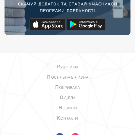
СКАЧУЙ ДОДАТОК ТА СТАВАЙ УЧАСНИКОМ
ПРОГРАМИ ЛОЯЛЬНОСТІ
Р
УШНИКИ
П
ОСТІЛЬНА БІЛИЗНА
П
ОКРИВАЛА
О
ДІЯЛА
Н
ОВИНИ
К
ОНТАКТИ