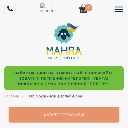
0
НАЙКРАЩІ ЦІНИ НА НАШОМУ САЙТІ! ВИБИРАЙТЕ
ТОВАРИ У ПОТРІБНИХ КАТЕГОРІЯХ. УВАГА!
МІНІМАЛЬНА СУМА ЗАМОВЛЕННЯ 1000 ГРН.
Головна
Набір рушників Шарпей фібра
КАТАЛОГ ПРОДУКЦІЇ