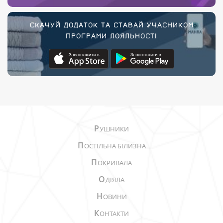
СКАЧУЙ ДОДАТОК ТА СТАВАЙ УЧАСНИКОМ
ПРОГРАМИ ЛОЯЛЬНОСТІ
Р
УШНИКИ
П
ОСТІЛЬНА БІЛИЗНА
П
ОКРИВАЛА
О
ДІЯЛА
Н
ОВИНИ
К
ОНТАКТИ