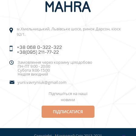
м.Хмельницький, Львівське шосе, ринок Дарсон, кіоск
92/1.
+38 068 0-322-322
+38(095) 211-77-22
Замовлення через корзину цілодобово
ПН-ПТ 9:00 - 20:00
Субота 9:00-15:00
Неділя вихідний
yurii.vavryniuk@gmail.com
Підпишіться на наші
новини
ПІДПИСАТИСЯ
Copyright - Махровий Світ 2013-2021