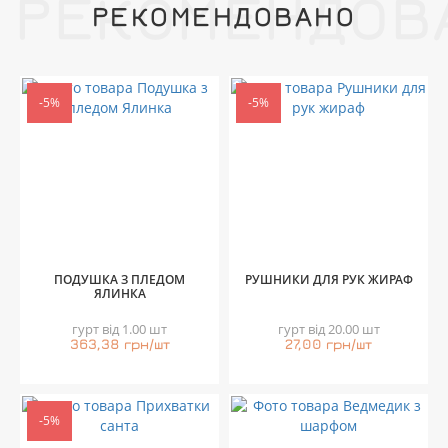
РЕКОМЕНДОВ
РЕКОМЕНДОВАНО
-5%
-5%
ПОДУШКА З ПЛЕДОМ
РУШНИКИ ДЛЯ РУК ЖИРАФ
ЯЛИНКА
гурт від 1.00 шт
гурт від 20.00 шт
363,38 грн/шт
27,00 грн/шт
-5%