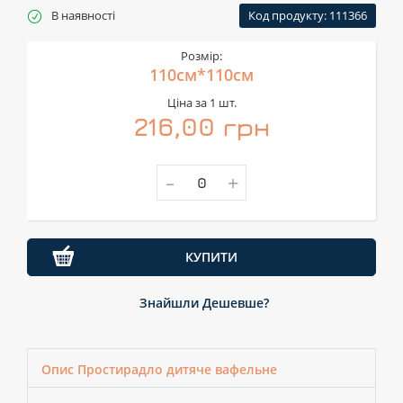
В наявності
Код продукту: 111366
Розмір:
110см*110см
Ціна за 1 шт.
216,00 грн
-
+
КУПИТИ
Знайшли Дешевше?
Опис Простирадло дитяче вафельне