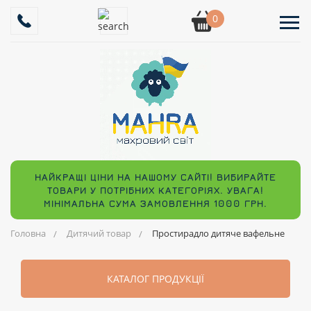
0
НАЙКРАЩІ ЦІНИ НА НАШОМУ САЙТІ! ВИБИРАЙТЕ
ТОВАРИ У ПОТРІБНИХ КАТЕГОРІЯХ. УВАГА!
МІНІМАЛЬНА СУМА ЗАМОВЛЕННЯ 1000 ГРН.
Головна
Дитячий товар
Простирадло дитяче вафельне
КАТАЛОГ ПРОДУКЦІЇ