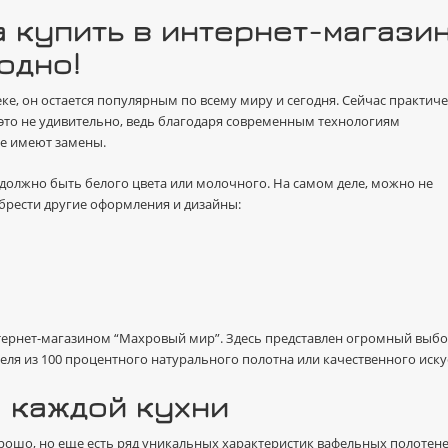
 купить в интернет-магази
одно!
веке, он остается популярным по всему миру и сегодня. Сейчас практич
 это не удивительно, ведь благодаря современным технологиям
не имеют замены.
должно быть белого цвета или молочного. На самом деле, можно не
брести другие оформления и дизайны:
нтернет-магазином “Махровый мир”. Здесь представлен огромный выб
еля из 100 процентного натурального полотна или качественного иск
я каждой кухни
рошо, но еще есть ряд уникальных характеристик вафельных полотене