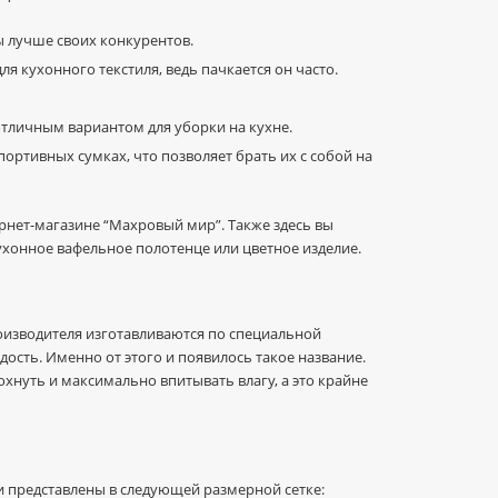
ы лучше своих конкурентов.
я кухонного текстиля, ведь пачкается он часто.
ь отличным вариантом для уборки на кухне.
ортивных сумках, что позволяет брать их с собой на
нет-магазине “Махровый мир”. Также здесь вы
 кухонное вафельное полотенце или цветное изделие.
оизводителя изготавливаются по специальной
ость. Именно от этого и появилось такое название.
охнуть и максимально впитывать влагу, а это крайне
 представлены в следующей размерной сетке: