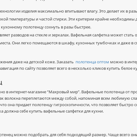
ехнологии изделия максимально впитывают влагу. Это делает их в раз
сокой температуры и частой стирки. Эти критерии крайне необходимы дл
 кухонному полотенцу сохнуть в разы быстрее.
авляет разводов на стекле и зеркалах. Вафельная салфетка может стат
еста. Они легко помещаются в шкафу, кухонных тумбочках и даже в сп
жения даже на детской коже. Заказать
полотенца оптом
можно в интер
навигация по сайту позволяет всего в несколько кликов купить белое
ц
о в интернет-магазине “Махровый мир”. Вафельные полотенца от пр
как волокна переплетаются между собой, напоминая всем любимую слад
 что она придает полотенцу гигроскопичности, что позволяет быстро с
а должна себе купить вафельные салфетки для кухни.
тенец можно подобрать для себя подходящий размер. Чаще всего они