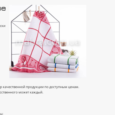
не
ески
ор качественной продукции по доступным ценам.
усственного может каждый.
ц: