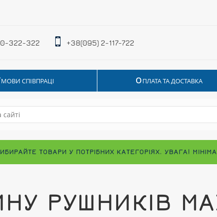
 0-322-322
+38(095) 2-117-722
У
О
МОВИ СПІВПРАЦІ
ПЛАТА ТА ДОСТАВКА
ВИБИРАЙТЕ ТОВАРИ У ПОТРІБНИХ КАТЕГОРІЯХ. УВАГА! МІНІ
НУ РУШНИКІВ МА