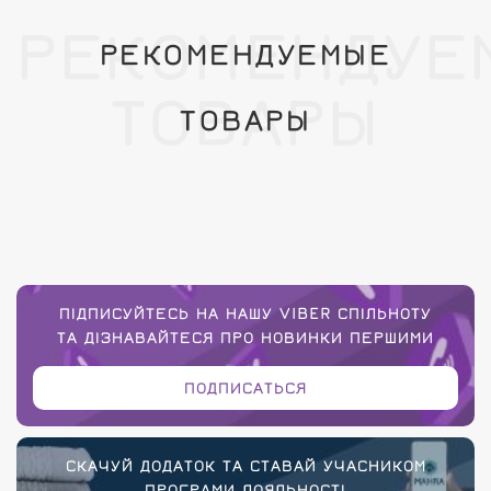
РЕКОМЕНДУЕ
РЕКОМЕНДУЕМЫЕ
ТОВАРЫ
ТОВАРЫ
ПІДПИСУЙТЕСЬ НА НАШУ VIBER СПІЛЬНОТУ
ТА ДІЗНАВАЙТЕСЯ ПРО НОВИНКИ ПЕРШИМИ
ПОДПИСАТЬСЯ
СКАЧУЙ ДОДАТОК ТА СТАВАЙ УЧАСНИКОМ
ПРОГРАМИ ЛОЯЛЬНОСТІ