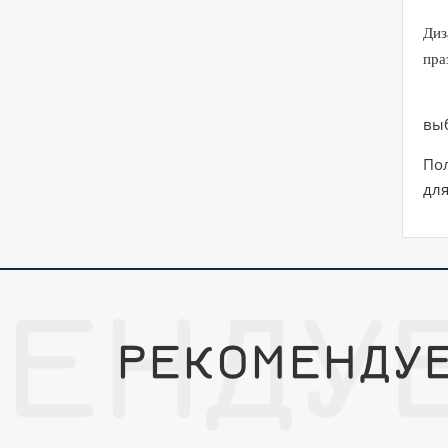
Диз
пра
Уп
выб
Пол
дл
ЕНДУ
РЕКОМЕНДУ