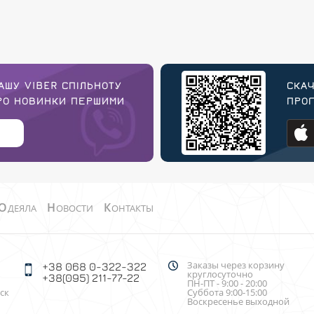
АШУ VIBER СПІЛЬНОТУ
СКАЧ
ПРО НОВИНКИ ПЕРШИМИ
ПРОГ
О
Н
К
ДЕЯЛА
ОВОСТИ
ОНТАКТЫ
Заказы через корзину
+38 068 0-322-322
круглосуточно
+38(095) 211-77-22
ПН-ПТ - 9:00 - 20:00
ск
Суббота 9:00-15:00
Воскресенье выходной