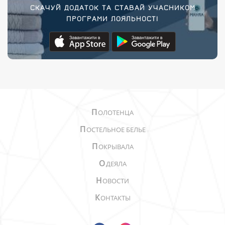
СКАЧУЙ ДОДАТОК ТА СТАВАЙ УЧАСНИКОМ
ПРОГРАМИ ЛОЯЛЬНОСТІ
П
ОЛОТЕНЦА
П
ОСТЕЛЬНОЕ БЕЛЬЕ
П
ОКРЫВАЛА
О
ДЕЯЛА
Н
ОВОСТИ
К
ОНТАКТЫ