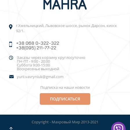
г.Хмельницкий, Львовское шоссе, рынок Дарсон, киоск
92/1.
+38 068 0-322-322
+38(095) 211-77-22
Заказы через корзину круглосуточно
ПН-ПТ - 9:00 - 20:00
Суббота 9:00-15:00
Воскресенье выходной
yurii.vavryniuk@gmail.com
Подписка на наши новости
ПОДПИСАТЬСЯ
Copyright - Махровый Мир 2013-2021