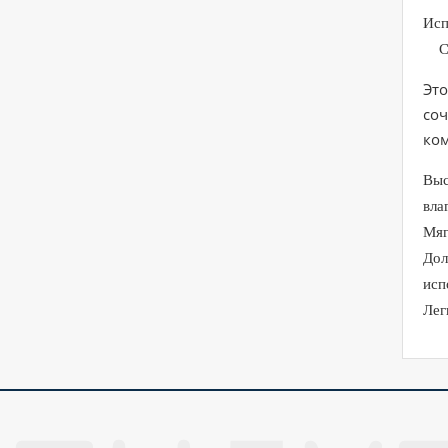
Исп
Сал
Эт
соч
ко
Выс
вла
Мяг
Дол
исп
Лег