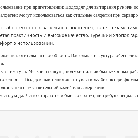
ользование при приготовлении: Подходят для вытирания рук или ис
фетки: Могут использоваться как стильные салфетки при сервиро
от набор кухонных вафельных полотенец станет незаменим
етая практичность и высокое качество. Турецкий хлопок г
мфорт в использовании.
окая поглотительная способность: Вафельная структура обеспечив
ги.
кая текстура: Мягкие на ощупь, подходят для любых кухонных рабо
говечность: Выдерживают многократную стирку без потери формы 
ользования с чувствительной кожей или аллергиями.
кость ухода: Легко стираются и быстро сохнут, не требуя специальн