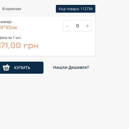
В наличии
Код товара: 112734
азмер:
-
+
30*65см
ена за 1 шт.
171,00 грн
Нашли Дешевле?
КУПИТЬ