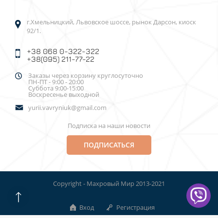
г.Хмельницкий, Львовское шоссе, рынок Дарсон, киоск
92/1.
+38 068 0-322-322
+38(095) 211-77-22
Заказы через корзину круглосуточно
ПН-ПТ - 9:00 - 20:00
Суббота 9:00-15:00
Воскресенье выходной
yurii.vavryniuk@gmail.com
Подписка на наши новости
ПОДПИСАТЬСЯ
Copyright - Махровый Мир 2013-2021
Вход
Регистрация