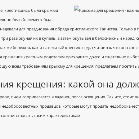
не, крестившись была крыжма
тельно белый, элемент был
 надевали для празднования обряда христианского Таинства. Только в 
, три раза окуная их в купель, а затем окутывая в белоснежный наряд
ак же бережно, как и нательный крестик, ведь считается, что она сп
я крещения крестным родителям приходится долго и тщательно выбира
ющую всем требованиям крыжму для крещения, предлагаем посетить 
ия крещения: какой она долж
ервое, с чем соприкасается младенец после освящения. Так что, стоит 
 недобросовестных продавцов, которые могут продать недоброкачест
соответствовать таким характеристикам: