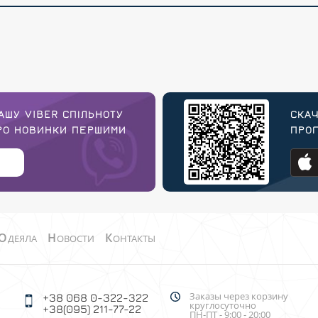
АШУ VIBER СПІЛЬНОТУ
СКАЧ
ПРО НОВИНКИ ПЕРШИМИ
ПРОГ
О
Н
К
ДЕЯЛА
ОВОСТИ
ОНТАКТЫ
Заказы через корзину
+38 068 0-322-322
круглосуточно
+38(095) 211-77-22
ПН-ПТ - 9:00 - 20:00