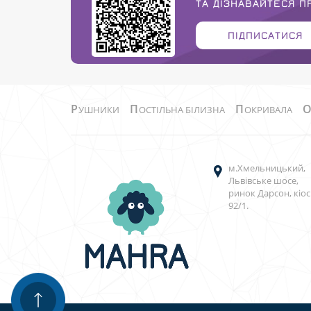
ТА ДІЗНАВАЙТЕСЯ 
ПІДПИСАТИСЯ
Р
П
П
УШНИКИ
ОСТІЛЬНА БІЛИЗНА
ОКРИВАЛА
м.Хмельницький,
Львівське шосе,
ринок Дарсон, кіос
92/1.