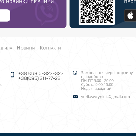
ПРО НОВИНКИ ПЕРШИМИ
ПРОГ
О
Н
К
ДІЯЛА
ОВИНИ
ОНТАКТИ
Замовлення через корзину
+38 068 0-322-322
цілодобово
+38(095) 211-77-22
ПН-ПТ 9:00 - 20:00
к
Субота 9:00-15:00
Неділя вихідний
yurii.vavryniuk@gmail.com