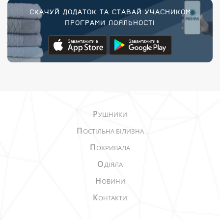
СКАЧУЙ ДОДАТОК ТА СТАВАЙ УЧАСНИКОМ
ПРОГРАМИ ЛОЯЛЬНОСТІ
Р
УШНИКИ
П
ОСТІЛЬНА БІЛИЗНА
П
ОКРИВАЛА
О
ДІЯЛА
Н
ОВИНИ
К
ОНТАКТИ