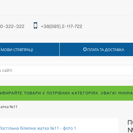
 0-322-322
+38(095) 2-117-722
У
О
МОВИ СПІВПРАЦІ
ПЛАТА ТА ДОСТАВКА
ВИБИРАЙТЕ ТОВАРИ У ПОТРІБНИХ КАТЕГОРІЯХ. УВАГА! МІНІ
жатка №11
П
№