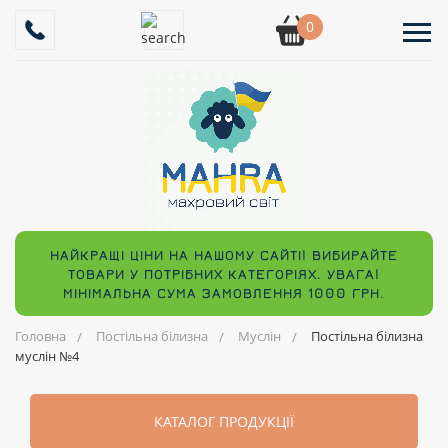
0
НАЙКРАЩІ ЦІНИ НА НАШОМУ САЙТІ! ВИБИРАЙТЕ
ТОВАРИ У ПОТРІБНИХ КАТЕГОРІЯХ. УВАГА!
МІНІМАЛЬНА СУМА ЗАМОВЛЕННЯ 1000 ГРН.
Головна
Постільна білизна
Муслін
Постільна білизна
муслін №4
КАТАЛОГ ПРОДУКЦІЇ