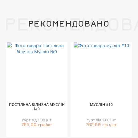
РЕКОМЕНДОВ
РЕКОМЕНДОВАНО
ПОСТІЛЬНА БІЛИЗНА МУСЛІН
МУСЛІН #10
№9
гурт від 1.00 шт
гурт від 1.00 шт
765,00 грн/шт
765,00 грн/шт